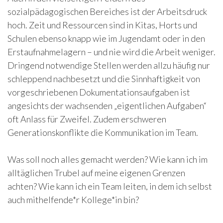
sozialpädagogischen Bereiches ist der Arbeitsdruck
hoch. Zeit und Ressourcen sind in Kitas, Horts und
Schulen ebenso knapp wie im Jugendamt oder in den
Erstaufnahmelagern – und nie wird die Arbeit weniger.
Dringend notwendige Stellen werden allzu häufig nur
schleppend nachbesetzt und die Sinnhaftigkeit von
vorgeschriebenen Dokumentationsaufgaben ist
angesichts der wachsenden „eigentlichen Aufgaben“
oft Anlass für Zweifel. Zudem erschweren
Generationskonflikte die Kommunikation im Team.
Was soll noch alles gemacht werden? Wie kann ich im
alltäglichen Trubel auf meine eigenen Grenzen
achten? Wie kann ich ein Team leiten, in dem ich selbst
auch mithelfende*r Kollege*in bin?